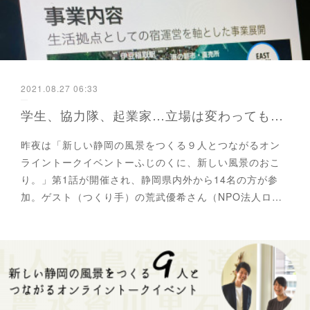
2021.08.27 06:33
学生、協力隊、起業家…立場は変わっても、変わらない想い・覚悟ー「ふじのくに、新しい風景のおこり。第1話新しい港町の風景＠東伊豆町」を開催しました！
昨夜は「新しい静岡の風景をつくる９人とつながるオン
ライントークイベントーふじのくに、新しい風景のおこ
り。」第1話が開催され、静岡県内外から14名の方が参
加。ゲスト（つくり手）の荒武優希さん（NPO法人ロ…