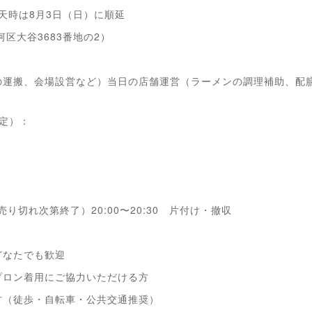
雨天時は8月3日（日）に順延
区大谷3683番地の2）
の運搬、会場設営など）当日の店舗運営（ラーメンの調理補助、配
定）：
（売り切れ次第終了）20:00〜20:30 片付け・撤収
どなたでも歓迎
プロン着用にご協力いただける方
方（徒歩・自転車・公共交通推奨）