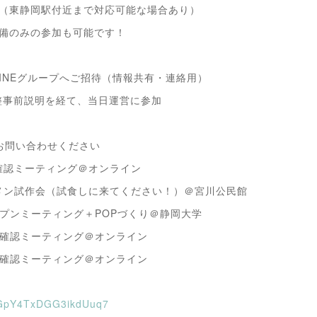
い（東静岡駅付近まで対応可能な場合あり）
準備のみの参加も可能です！
INEグループへご招待（情報共有・連絡用）
整事前説明を経て、当日運営に参加
お問い合わせください
 進捗確認ミーティング＠オンライン
 ラーメン試作会（試食しに来てください！）＠宮川公民館
0 オープンミーティング＋POPづくり＠静岡大学
 進捗確認ミーティング＠オンライン
 進捗確認ミーティング＠オンライン
e/GpY4TxDGG3ikdUuq7