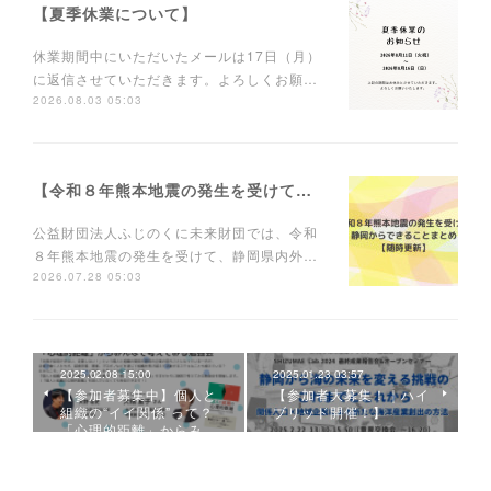
【夏季休業について】
休業期間中にいただいたメールは17日（月）
に返信させていただきます。よろしくお願…
2026.08.03 05:03
【令和８年熊本地震の発生を受けて静岡からできることを】
公益財団法人ふじのくに未来財団では、令和
８年熊本地震の発生を受けて、静岡県内外…
2026.07.28 05:03
2025.02.08 15:00
2025.01.23 03:57
【参加者募集中】個人と
【参加者大募集！｜ハイ
組織の“イイ関係”って？
ブリッド開催！】
「心理的距離」からみ…